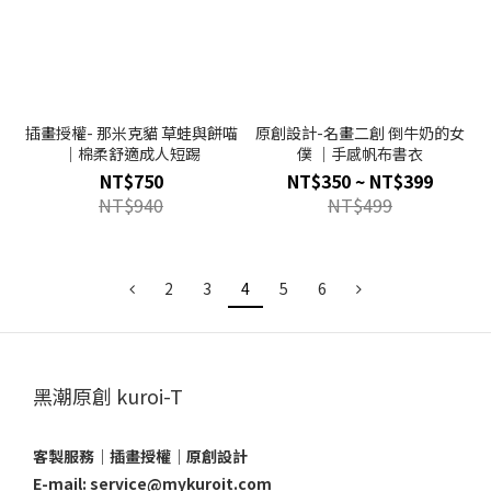
插畫授權- 那米克貓 草蛙與餅喵
原創設計-名畫二創 倒牛奶的女
｜棉柔舒適成人短踢
僕 ｜手感帆布書衣
NT$750
NT$350 ~ NT$399
NT$940
NT$499
2
3
4
5
6
黑潮原創 kuroi-T
客製服務｜插畫授權｜原創設計
E-mail: service@mykuroit.com