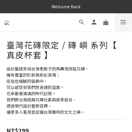
Welcome Back
臺灣花磚限定 / 磚 嶼 系列【
真皮杯套 】
設計靈感來自台灣老房子的馬賽克拼貼花磚，
擁有豐富的形狀與色彩表情；
從這些細膩的裝飾中，
可以感受到我們想表達的溫度。
也承載著滿滿的時代記憶。
我們將台灣經典花磚元素與皮革結合，
透過現代設計重新詮釋，
讓更多人看見並認識台灣獨特的文化之美。
NT$299