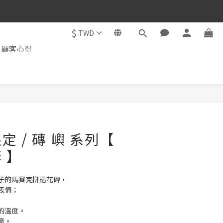
$
TWD
顧客心得
 / 磚 嶼 系列【
 】
子的馬賽克拼貼花磚，
表情；
的溫度。
憶。