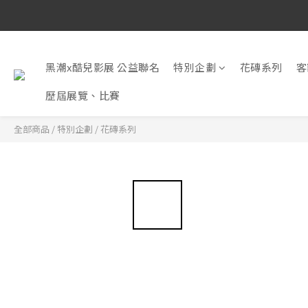
黑潮x酷兒影展 公益聯名
特別企劃
花磚系列
客
歷屆展覽、比賽
全部商品
/
特別企劃
/
花磚系列