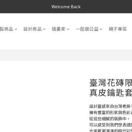
Welcome Back
製商品
設計商品
插畫家
一起做公益
親子專區
臺灣花磚限定
真皮鑰匙套
設計靈感來自台灣老房
擁有豐富的形狀與色彩
從這些細膩的裝飾中，
可以感受到我們想表達
也承載著滿滿的時代記