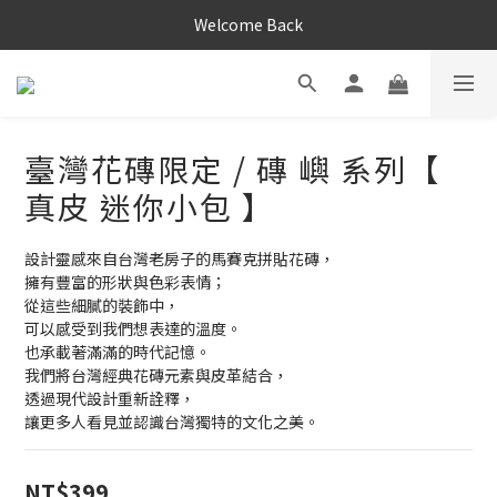
Welcome Back
臺灣花磚限定 / 磚 嶼 系列【
真皮 迷你小包 】
設計靈感來自台灣老房子的馬賽克拼貼花磚，
擁有豐富的形狀與色彩表情；
從這些細膩的裝飾中，
可以感受到我們想表達的溫度。
也承載著滿滿的時代記憶。
我們將台灣經典花磚元素與皮革結合，
透過現代設計重新詮釋，
讓更多人看見並認識台灣獨特的文化之美。
NT$399