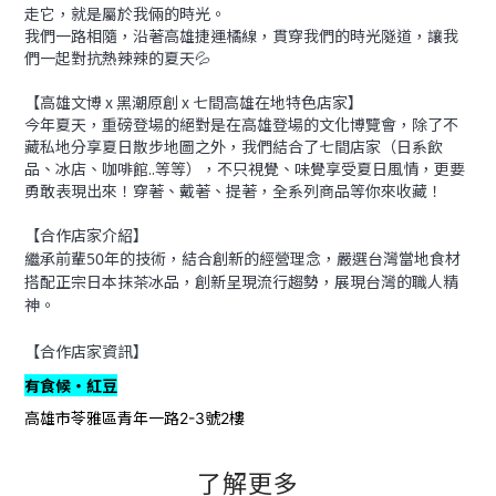
走它，就是屬於我倆的時光。
我們一路相隨，沿著高雄捷運橘線，貫穿我們的時光隧道，讓我
們一起對抗熱辣辣的夏天💦
【高雄文博 x 黑潮原創 x 七間高雄在地特色店家】
今年夏天，重磅登場的絕對是在高雄登場的文化博覽會，除了不
藏私地分享夏日散步地圖之外，我們結合了七間店家（日系飲
品、冰店、咖啡館..等等），不只視覺、味覺享受夏日風情，更要
勇敢表現出來！穿著、戴著、提著，全系列商品等你來收藏！
【合作店家介紹】
繼承前輩50年的技術，結合創新的經營理念，嚴選台灣當地食材
搭配正宗日本抹茶冰品，創新呈現流行趨勢，展現台灣的職人精
神。
【合作店家資訊】
有食候・紅豆
高雄市苓雅區青年一路
號
樓
2-3
2
了解更多