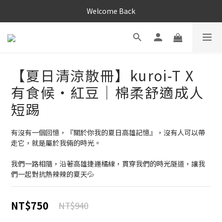
Welcome Back
【夏日清涼散冊】kuroi-T X
有食候・紅豆｜棉柔舒適成人
短踢
有沒有一個回憶，『關於你我的夏日高雄記憶』，沒有人可以帶
走它，就是屬於我倆的時光。
我們一路相隨，沿著高雄捷運橘線，貫穿我們的時光隧道，讓我
們一起對抗熱辣辣的夏天💦
NT$750
NT$940