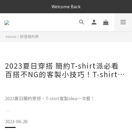
Welcome Back
Home
/
部落格列表
2023夏日穿搭 簡約T-shirt派必看
百搭不NG的客製小技巧！T-shirt怎
麼挑？一張表格帶你看懂！
2023夏日簡約穿搭、T-shirt客製idea一次看！
2023-06-28
雖然穿搭風潮日新月異，不過俐落、大方又耐看的簡約風地位
卻屹立不搖，不論春、夏、秋、冬，都能看見許多簡約卻時髦