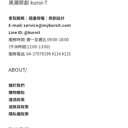
黑潮原創 kuroi-T
【黑潮原創 x 七間高雄在地特色店家 x 台灣插畫家 in文博】
客製服務｜插畫授權｜原創設計
E-mail: service@mykuroit.com
今年夏天，重磅登場的絕對是在高雄登場的文化博覽會，除了
Line ID:
@kuroit
不藏私地分享夏日散步地圖之外，我們結合了七間店家（日系
飲品、冰店、咖啡館..等等），不只視覺、味覺享受夏日風情，
服務時間: 週一至週五 09:00-18:00
更要勇敢表現出來！穿著、戴著、提著，全系
(午休時間:12:00-13:00)
服務電話: 04-27079199 #114 #115
ABOUT/
關於我們
購物需知
運送政策
退換貨政策
隱私權政策