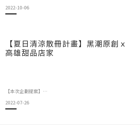
己的一道光芒，儘管這個世界暗了下來，仍無所畏懼。
2022-10-06
你說「希望」很抽象，但你可以決定
【本次企劃提案】
如果把人生比喻成夜光寶盒，你會希望寶盒裡，會承載著什麼
樣的你、承載著什麼樣的情緒，亦或是什麼樣的寶藏呢?
【夏日清涼散冊計畫】黑潮原創ｘ
夜光，不僅僅只是黑暗中的力量，是在白天吸收能量之後，晚
上慢慢釋放光芒。
高雄甜品店家
就好像我們一樣，汲汲營營的追求人生的夢想，都是為了生活
能一步步更貼近自己心目中的樣子!!
不管現在的你遇到什麼困難，希望夜光寶盒能成為你人生中的
一股力量。
【本次企劃提案】
2022-07-26
有沒有一個回憶，『關於你我的夏日高雄記憶』，沒有人可以
帶走它，就是屬於我倆的時光。
【活動期間】
我們一路相隨，沿著高雄捷運橘線，貫穿我們的時光隧道，讓
夜光寶盒Vol.1 《黑潮原創-獨家設計款》上市 2022
我們一起對抗熱辣辣的夏天💦