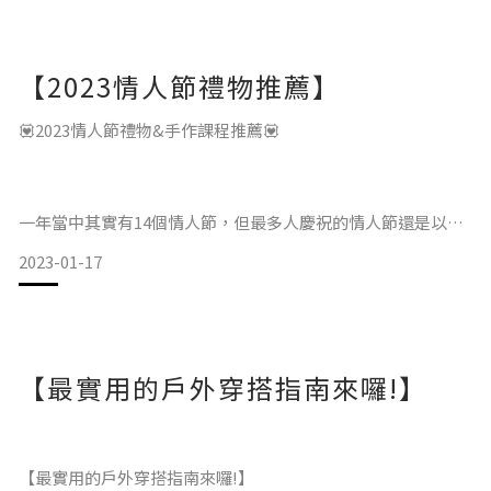
的穿搭。
事實上簡約風格不僅是顏色單一這麼簡單，整體更注重的是衣
【2023情人節禮物推薦】
服的板型、線條及材質等細節，
不繁複的設計使整體風格簡單大方，搭配不同的服飾、配件，
💟2023情人節禮物&手作課程推薦💟
更是能夠展現出截然不同的風格。
一年當中其實有14個情人節，但最多人慶祝的情人節還是以
提到簡約風，你可能會聯想到的單品絕對是…T-shirt，素面T-
2/14西洋情人節與農曆的七夕情人節為主
2023-01-17
shirt搭配上簡單
而慶祝情人節的出發點當然是想給另一半開心和驚喜，也藉此
和曖昧對象有個正當表達愛意的機會!
在這篇部落格你可以了解到以下內容：
【最實用的戶外穿搭指南來囉!】
大綱>>>
💙214西洋情人節起源
【最實用的戶外穿搭指南來囉!】