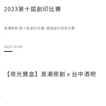
2023第十屆創印比賽
黑潮原創也提供五個禮物攻略，不管是交換禮物還是送禮都適
用!
讓想破頭的你參考參考💜😍
黑潮原創 第十屆 創印比賽–踢恤設計新秀大賽
一、實用性絕對是安全牌
2022-10-06
參賽主題：
交換禮物通常都是和自己的同事或是好友一起玩，當然也有男
女朋友互相交換
希望
不過真的完全不熟的關係，送個不分性別的東西，的確是非常
主題說明：
【夜光寶盒】黑潮原創ｘ台中酒吧
安全不會被白眼的安全牌!!!也可以默默透露你是個高質感、有
品
近兩年間，我們的生活被太多外在事物打擾，而在這本是紛擾
的人生旅程，我們可以專注回歸內心，好好地檢視自己理想中
的生活樣貌，有人說：「越是絕望，越是需要希望，這是生命
的本能。」
於是我們開始尋找方法；開始尋求療癒；開始遵從內心的聲
音，同時保有對生活的一絲絲希望，要記得，你永遠能成為自