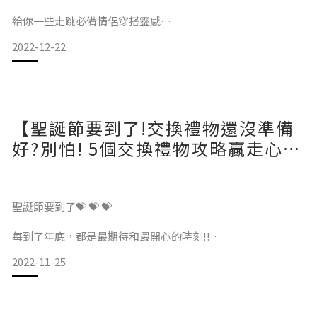
💜好想和另一半出門，但要去哪裡呢?
給你一些走跳必備情侶穿搭靈感
💙台中情侶手作體驗推薦
2022-12-22
💜情侶耍廢行程推薦
戶外穿搭風格起源
💙客製化禮物推薦
【聖誕節要到了!交換禮物還沒準備
————
好?別怕! 5個交換禮物攻略贏走心愛
的他】
近年來因為疫情關係無法想出國就出國，而吹起了一陣露營的
風潮! 雖然目前身邊陸續開始有朋友已經在飛了，但大家知道
outdoor style是從什麼時候開始的嗎?正確來說其實是從山系
聖誕節要到了💝 💝 💝
風格(Yama Style)延伸出來，Yama Style源自日本，隨著城市
的生活節奏與精神壓力與日俱增，想逃離都市生活，到戶外放
每到了年底，都是最期待和最開心的時刻!!
鬆身心，從事戶外活動等等，逐漸將戶外元素融入衣著中，這
2022-11-25
因為節慶和活動都非常的多~~但也是錢錢離家出走最快的時
刻…(淚