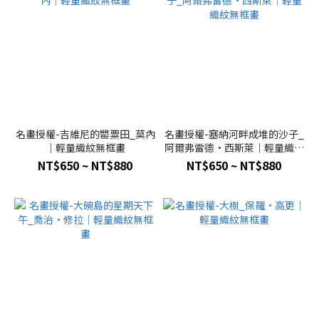
名畫授權-吉維尼的罌粟田_莫內
名畫授權-塞納河畔成堆的沙子_
｜輕量織紋無框畫
阿爾弗雷德·西斯萊｜輕量織紋
無框畫
NT$650 ~ NT$880
NT$650 ~ NT$880