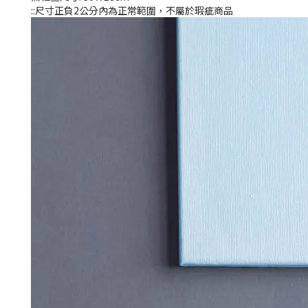
::尺寸正負2公分內為正常範圍，不屬於瑕疵商品