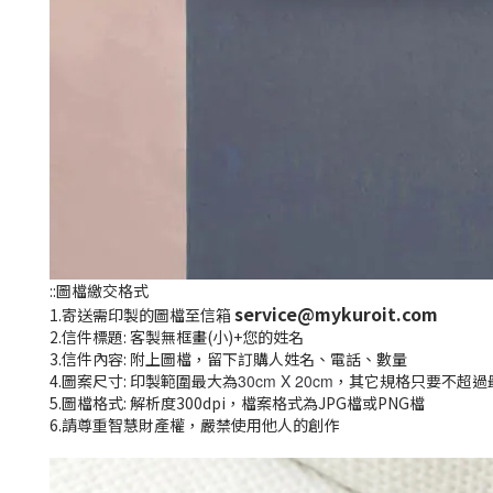
::圖檔繳交格式
service@mykuroit.com
1.寄送需印製的圖檔至信箱
2.信件標題: 客製無框畫(小)+您的姓名
3.信件內容: 附上圖檔，留下訂購人姓名、電話、數量
4.圖案尺寸: 印製範圍最大為
30cm X 20cm
，其它規格只要不超過
5.圖檔格式: 解析度300dpi，檔案格式為JPG檔或PNG檔
6.請尊重智慧財產權，嚴禁使用他人的創作