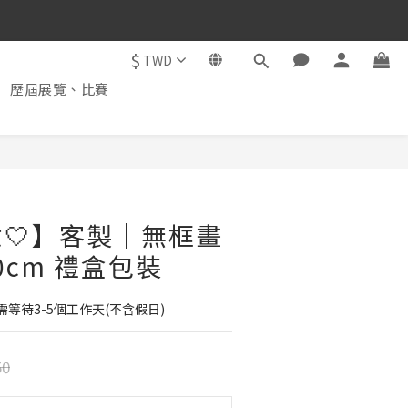
$
TWD
歷屆展覽、比賽
🤍】客製｜無框畫
20cm 禮盒包裝
等待3-5個工作天(不含假日)
50