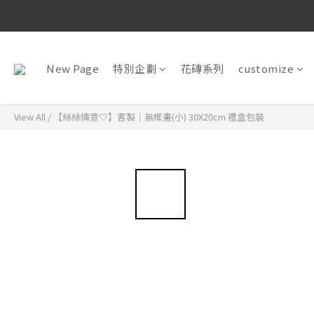
New Page
特別企劃
花磚系列
customize
View All
/
【絲絲情意🤍】客製｜無框畫(小) 30X20cm 禮盒包裝