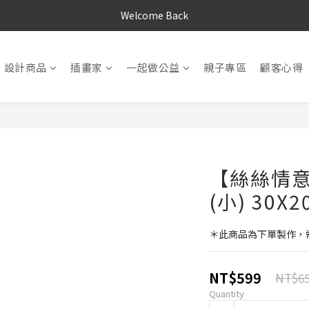
Welcome Back
設計商品
插畫家
一起做公益
親子專區
顧客心得
【絲絲情意
(小) 30X
＊此商品為下單製作，需
NT$599
NT$6
Quantity