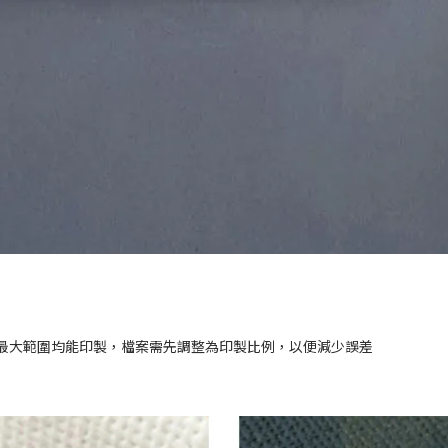
最大範圍均能印製，檔案需先調整為印製比例，以便減少誤差