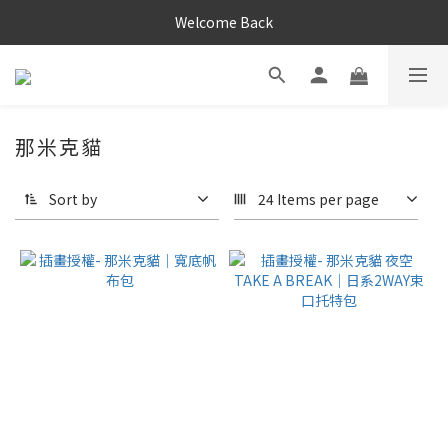
Welcome Back
那米克貓
Sort by
24 Items per page