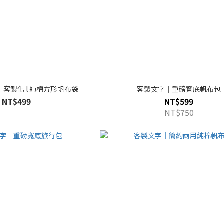
】客製化 l 純棉方形帆布袋
客製文字｜重磅寬底帆布包
NT$499
NT$599
NT$750