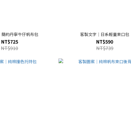
｜簡約丹寧牛仔帆布包
客製文字｜日系輕量束口包
NT$725
NT$590
NT$910
NT$739