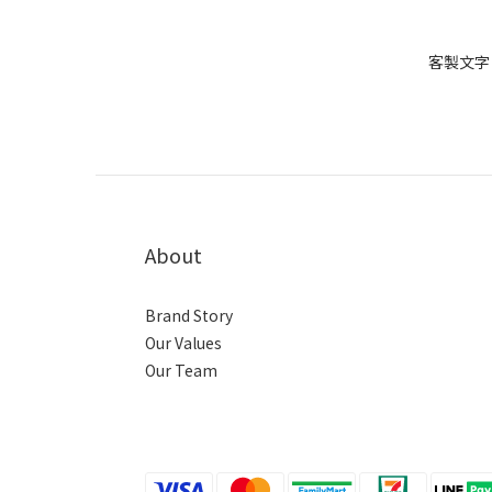
客製文字
About
Brand Story
Our Values
Our Team