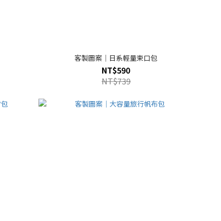
客製圖案｜日系輕量束口包
NT$590
NT$739