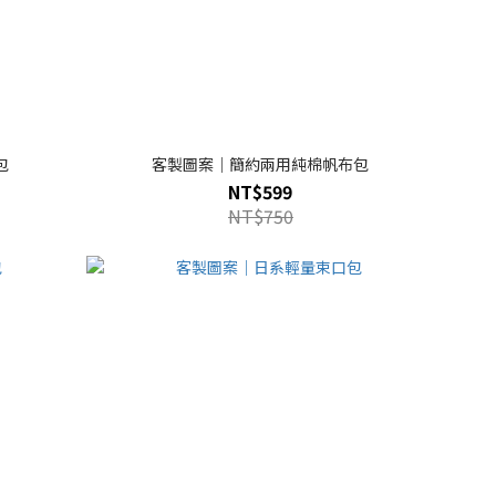
包
客製圖案｜簡約兩用純棉帆布包
NT$599
NT$750