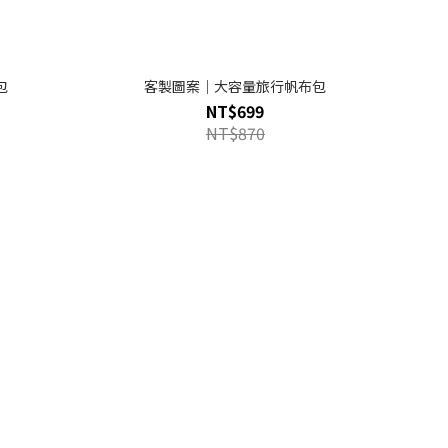
包
客製圖案｜大容量旅行帆布包
NT$699
NT$870