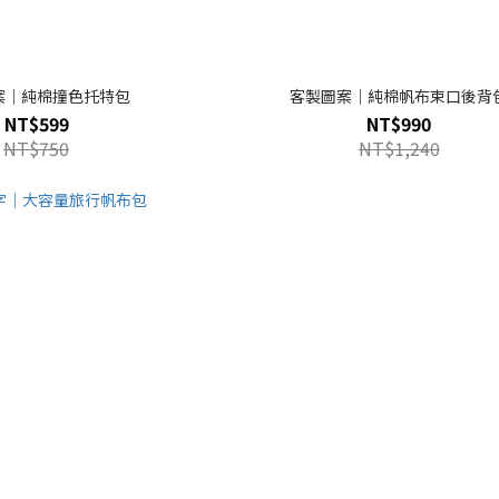
案｜純棉撞色托特包
客製圖案｜純棉帆布束口後背
NT$599
NT$990
NT$750
NT$1,240