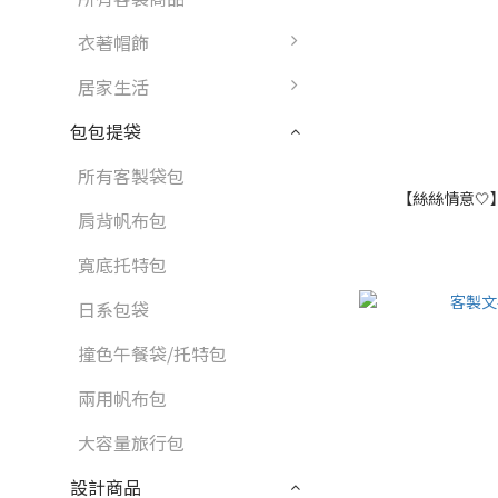
衣著帽飾
居家生活
包包提袋
所有客製袋包
【絲絲情意🤍
肩背帆布包
寬底托特包
日系包袋
撞色午餐袋/托特包
兩用帆布包
大容量旅行包
設計商品