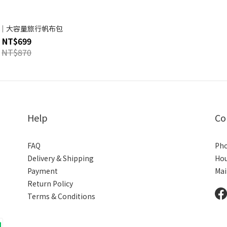
｜大容量旅行帆布包
NT$699
NT$870
Help
Co
FAQ
Pho
Delivery & Shipping
Hou
Payment
Mai
Return Policy
Terms & Conditions