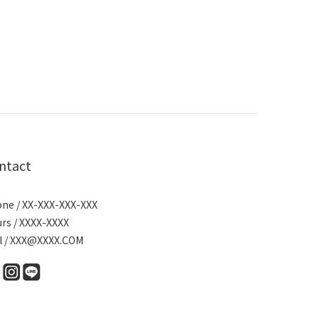
ntact
ne / XX-XXX-XXX-XXX
rs / XXXX-XXXX
l / XXX@XXXX.COM