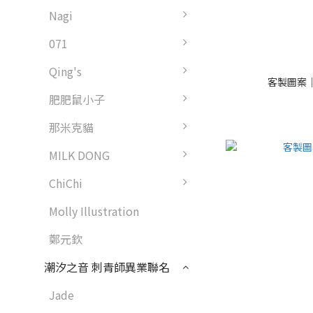
Nagi
071
Qing's
客製圖案
肥肥鼠小子
那米克貓
MILK DONG
ChiChi
Molly Illustration
鄭元欽
潮汐之音 刺青師異業聯名
Jade