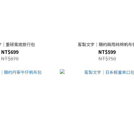
字｜重磅寬底旅行包
客製文字｜簡約兩用純棉帆布
NT$699
NT$599
NT$870
NT$750