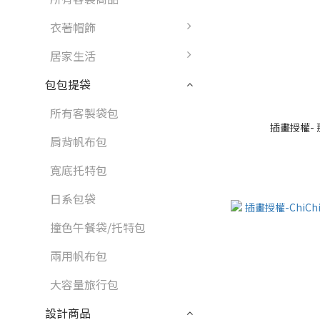
衣著帽飾
居家生活
包包提袋
所有客製袋包
插畫授權-
肩背帆布包
寬底托特包
日系包袋
撞色午餐袋/托特包
兩用帆布包
大容量旅行包
設計商品