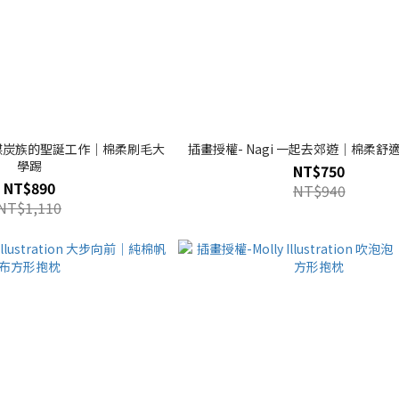
i 煤炭族的聖誕工作｜棉柔刷毛大
插畫授權- Nagi 一起去郊遊｜棉柔舒
學踢
NT$750
NT$890
NT$940
NT$1,110