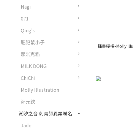
Nagi
071
Qing's
肥肥鼠小子
插畫授權-Molly I
那米克貓
MILK DONG
ChiChi
Molly Illustration
鄭元欽
潮汐之音 刺青師異業聯名
Jade