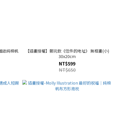
雜誌純棉帆
【插畫授權】鄭元欽《信件的地址》 無框畫(小)
30x20cm
NT$599
NT$650