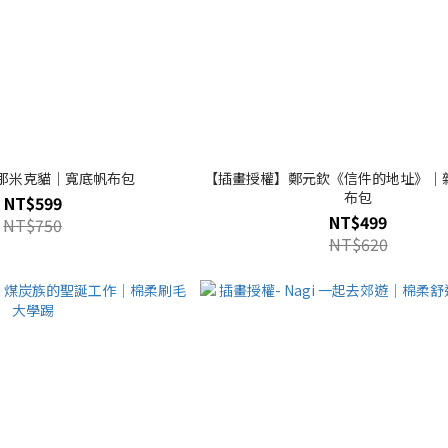
 那米克貓｜寬底帆布包
【插畫授權】鄭元欽《信件的地址》｜
布包
NT$599
NT$499
NT$750
NT$620