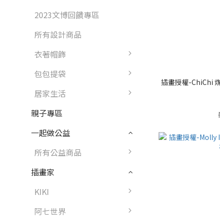
2023文博回饋專區
所有設計商品
衣著帽飾
包包提袋
插畫授權-ChiCh
居家生活
親子專區
一起做公益
所有公益商品
插畫家
KIKI
阿七世界