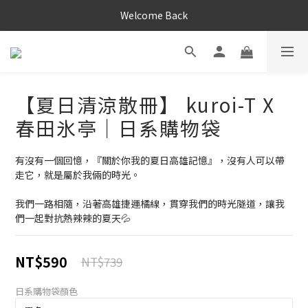
Welcome Back
【夏日清涼散冊】 kuroi-T X
春田氷亭｜日系購物袋
有沒有一個回憶，『關於你我的夏日高雄記憶』，沒有人可以帶
走它，就是屬於我倆的時光。
我們一路相隨，沿著高雄捷運橘線，貫穿我們的時光隧道，讓我
們一起對抗熱辣辣的夏天💦
NT$590
NT$739
日系購物袋顏色