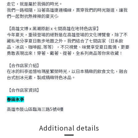
走它，就是屬於我倆的時光。
我們一路相隨，沿著高雄捷運橘線，貫穿我們的時光隧道，讓我
們一起對抗熱辣辣的夏天💦
【高雄文博 x 黑潮原創 x 七間高雄在地特色店家】
今年夏天，重磅登場的絕對是在高雄登場的文化博覽會，除了不
藏私地分享夏日散步地圖之外，我們結合了七間店家（日系飲
品、冰店、咖啡館..等等），不只視覺、味覺享受夏日風情，更要
勇敢表現出來！穿著、戴著、提著，全系列商品等你來收藏！
【合作店家介紹】
在冰的料亭追憶哈瑪星繁榮時光，以日本精緻的飲食文化，
融合
台式刨冰元素，製成精緻特色冰品。
【合作店家資訊】
春田氷亭
高雄市鼓山區臨海三路5號4樓
Additional details