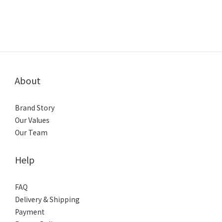
About
Brand Story
Our Values
Our Team
Help
FAQ
Delivery & Shipping
Payment