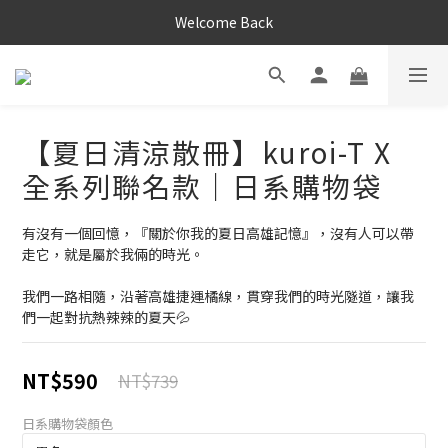
Welcome Back
【夏日清涼散冊】kuroi-T X
全系列聯名款｜日系購物袋
有沒有一個回憶，『關於你我的夏日高雄記憶』，沒有人可以帶
走它，就是屬於我倆的時光。
我們一路相隨，沿著高雄捷運橘線，貫穿我們的時光隧道，讓我
們一起對抗熱辣辣的夏天💦
NT$590
NT$739
日系購物袋顏色