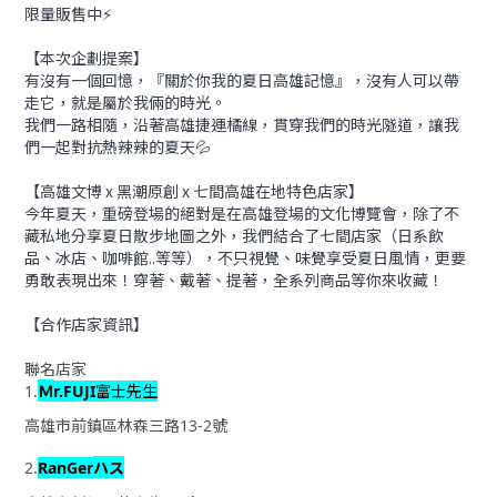
限量販售中⚡
【本次企劃提案】
有沒有一個回憶，『關於你我的夏日高雄記憶』，沒有人可以帶
走它，就是屬於我倆的時光。
我們一路相隨，沿著高雄捷運橘線，貫穿我們的時光隧道，讓我
們一起對抗熱辣辣的夏天💦
【高雄文博 x 黑潮原創 x 七間高雄在地特色店家】
今年夏天，重磅登場的絕對是在高雄登場的文化博覽會，除了不
藏私地分享夏日散步地圖之外，我們結合了七間店家（日系飲
品、冰店、咖啡館..等等），不只視覺、味覺享受夏日風情，更要
勇敢表現出來！穿著、戴著、提著，全系列商品等你來收藏！
【合作店家資訊】
聯名店家
Ｍ
1.
r.FUJI
富士先生
高雄市前鎮區林森三路
13-2
號
ハス
2.
RanGer