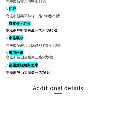
高雄市新興區信守街
99
號
住牙
3.
高雄市新興區林森一路
198
巷
21
號
有食候・紅豆
4.
高雄市苓雅區青年一路
號
樓
2-3
2
小島製冰
5.
高雄市苓雅區武廟路
88
巷
3
弄
4-2
號
春田氷亭
6.
高雄市鼓山區臨海三路
5
號
4
樓
高雄渡船頭海之冰
7.
高雄市鼓山區濱海一路
號
76
Additional details