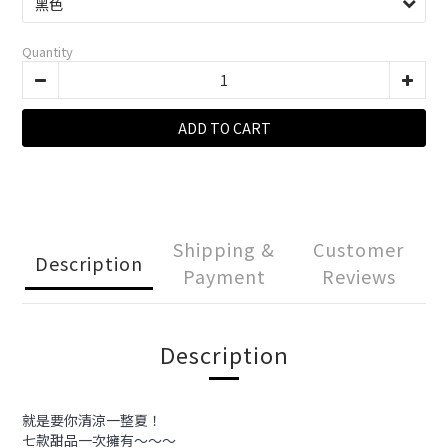
Quantity
ADD TO CART
Shipping &
Customer
Description
Payment
Reviews
Description
就是要你清涼一整夏！
七款甜品一次擁有～～～