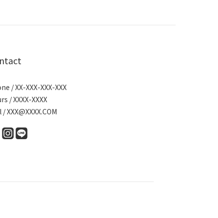
ntact
ne / XX-XXX-XXX-XXX
rs / XXXX-XXXX
l / XXX@XXXX.COM