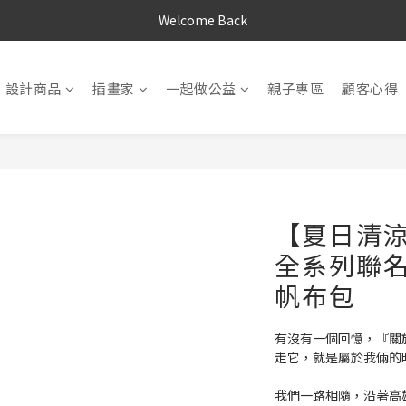
Welcome Back
設計商品
插畫家
一起做公益
親子專區
顧客心得
【夏日清涼散
全系列聯
帆布包
有沒有一個回憶，『關
走它，就是屬於我倆的
我們一路相隨，沿著高