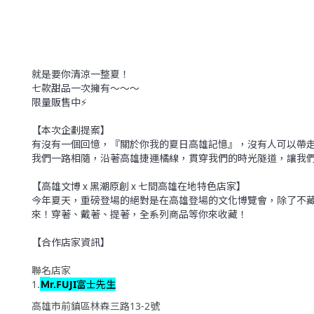
就是要你清涼一整夏！
七款甜品一次擁有～～～
限量販售中⚡
【本次企劃提案】
有沒有一個回憶，『關於你我的夏日高雄記憶』，沒有人可以帶
我們一路相隨，沿著高雄捷運橘線，貫穿我們的時光隧道，讓我們
【高雄文博 x 黑潮原創 x 七間高雄在地特色店家】
今年夏天，重磅登場的絕對是在高雄登場的文化博覽會，除了不藏
來！穿著、戴著、提著，全系列商品等你來收藏！
【合作店家資訊】
聯名店家
Ｍ
1.
r.FUJI
富士先生
高雄市前鎮區林森三路
13-2
號