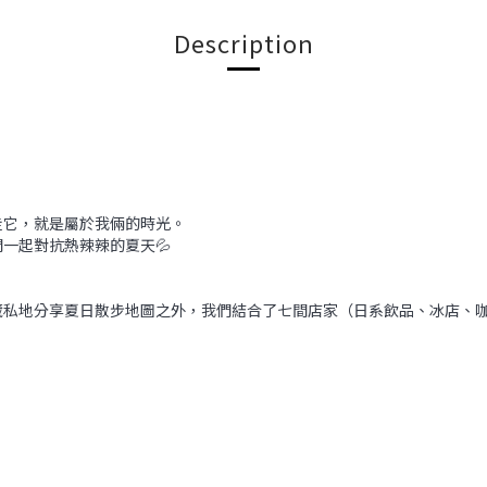
Description
走它，就是屬於我倆的時光。
一起對抗熱辣辣的夏天💦
私地分享夏日散步地圖之外，我們結合了七間店家（日系飲品、冰店、咖