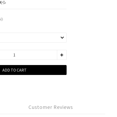
💦
50
ADD TO CART
Customer Reviews