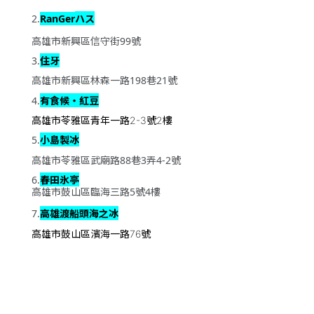
ハス
2.
RanGer
高雄市新興區信守街
99
號
住牙
3.
高雄市新興區林森一路
198
巷
21
號
有食候・紅豆
4.
高雄市苓雅區青年一路
號
樓
2-3
2
小島製冰
5.
高雄市苓雅區武廟路
88
巷
3
弄
4-2
號
春田氷亭
6.
高雄市鼓山區臨海三路
5
號
4
樓
高雄渡船頭海之冰
7.
高雄市鼓山區濱海一路
號
76