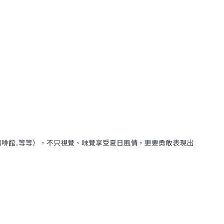
啡館..等等），不只視覺、味覺享受夏日風情，更要勇敢表現出