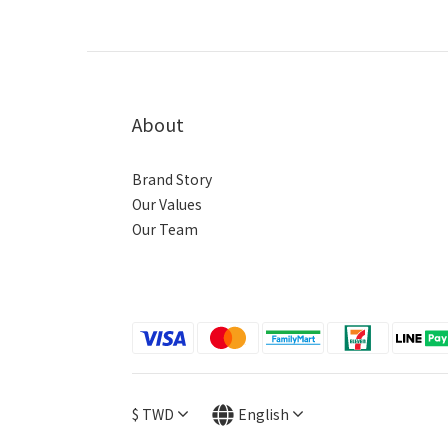
About
Brand Story
Our Values
Our Team
$
TWD
English