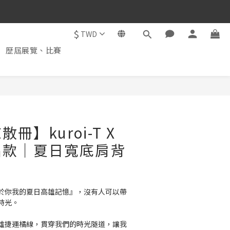
$
TWD
歷屆展覽、比賽
冊】kuroi-T X
名款｜夏日寬底肩背
於你我的夏日高雄記憶』，沒有人可以帶
時光。
雄捷運橘線，貫穿我們的時光隧道，讓我