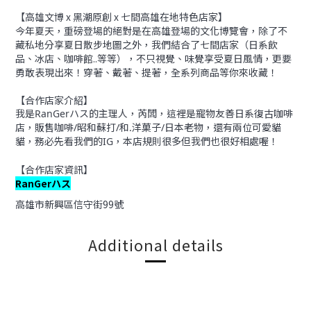
【高雄文博 x 黑潮原創 x 七間高雄在地特色店家】
今年夏天，重磅登場的絕對是在高雄登場的文化博覽會，除了不
藏私地分享夏日散步地圖之外，我們結合了七間店家（日系飲
品、冰店、咖啡館..等等），不只視覺、味覺享受夏日風情，更要
勇敢表現出來！穿著、戴著、提著，全系列商品等你來收藏！
【合作店家介紹】
我是RanGerハス的主理人，芮闆，
這裡是寵物友善日系復古咖啡
店，
販售咖啡/昭和蘇打/和.洋菓子/日本老物，
還有兩位可愛貓
貓，
務必先看我們的IG，
本店規則很多
但我們也很好相處喔！
【合作店家資訊】
RanGerハス
高雄市新興區信守街99號
Additional details