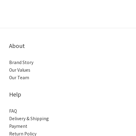
About
Brand Story
Our Values
Our Team
Help
FAQ
Delivery & Shipping
Payment
Return Policy