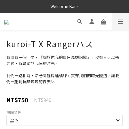
Welcome Back
kuroi-T X Rangerハス
有沒有一個回憶，『關於你我的夏日高雄記憶』，沒有人可以帶
走它，就是屬於我倆的時光。
我們一路相隨，沿著高雄捷運橘線，貫穿我們的時光隧道，讓我
們一起對抗熱辣辣的夏天💦
NT$750
NT$940
短踢顏色