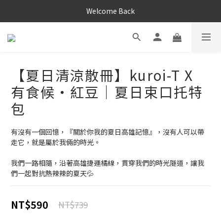
Welcome Back
【夏日清涼散冊】kuroi-T X
有食候・紅豆｜夏日束口托特
包
有沒有一個回憶，『關於你我的夏日高雄記憶』，沒有人可以帶
走它，就是屬於我倆的時光。
我們一路相隨，沿著高雄捷運橘線，貫穿我們的時光隧道，讓我
們一起對抗熱辣辣的夏天💦
NT$590
NT$739