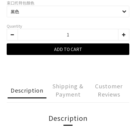
束口托特包顏色
Quantity
ADD TO CART
Shipping &
Customer
Description
Payment
Reviews
Description