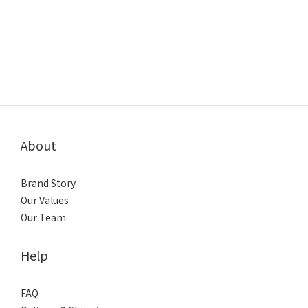
About
Brand Story
Our Values
Our Team
Help
FAQ