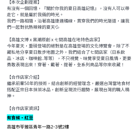
【本次企劃提案】
有沒有一個回憶，『關於你我的夏日高雄記憶』，沒有人可以帶
走它，就是屬於我倆的時光。
我們一路相隨，沿著高雄捷運橘線，貫穿我們的時光隧道，讓我
們一起對抗熱辣辣的夏天💦
【高雄文博 x 黑潮原創 x 七間高雄在地特色店家】
今年夏天，重磅登場的絕對是在高雄登場的文化博覽會，除了不
藏私地分享夏日散步地圖之外，我們結合了七間店家（日系飲
品、冰店、咖啡館..等等），不只視覺、味覺享受夏日風情，更要
勇敢表現出來！穿著、戴著、提著，全系列商品等你來收藏！
【合作店家介紹】
繼承前輩50年的技術，結合創新的經營理念，嚴選台灣當地食材
搭配正宗日本抹茶冰品，創新呈現流行趨勢，展現台灣的職人精
神。
【合作店家資訊】
有食候・紅豆
高雄市苓雅區青年一路
號
樓
2-3
2