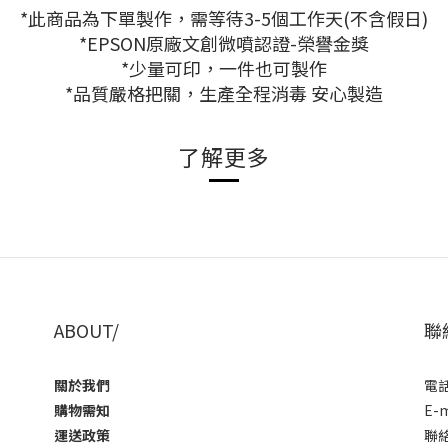
*此商品為下單製作，需等待3-5個工作天(不含假日)
*EPSON原廠文創微噴認證-榮譽金獎
*少量可印，一件也可製作
*品質嚴格把關，生產全程消毒 安心製造
了解更多
ABOUT/
聯
關於我們
電話 
購物需知
E-m
運送政策
聯