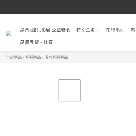
黑潮x酷兒影展 公益聯名
特別企劃
花磚系列
客
歷屆展覽、比賽
全部商品
/
客製商品
/
所有客製商品