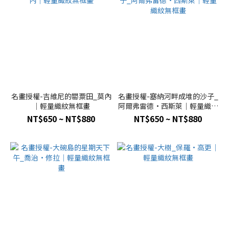
名畫授權-吉維尼的罌粟田_莫內
名畫授權-塞納河畔成堆的沙子_
｜輕量織紋無框畫
阿爾弗雷德·西斯萊｜輕量織紋
無框畫
NT$650 ~ NT$880
NT$650 ~ NT$880