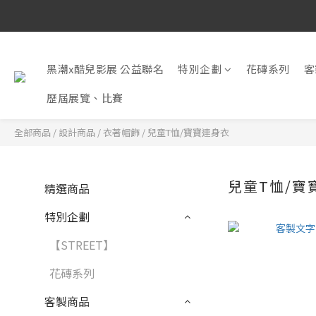
黑潮x酷兒影展 公益聯名
特別企劃
花磚系列
客
歷屆展覽、比賽
全部商品
/
設計商品
/
衣著帽飾
/
兒童T恤/寶寶連身衣
兒童T恤/寶
精選商品
特別企劃
【STREET】
花磚系列
客製商品