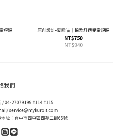
兒童短踢
原創設計-愛睡喵｜棉柔舒適兒童短踢
NT$750
NT$940
絡我們
/ 04-27079199 #114 #115
ail/ service@mykuroit.com
絡地址：台中市西屯區西苑二街65號