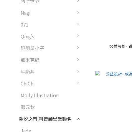
阿七世界
Nagi
071
Qing's
公益設計-
肥肥鼠小子
那米克貓
牛奶丼
ChiChi
Molly Illustration
鄭元欽
潮汐之音 刺青師異業聯名
Jade