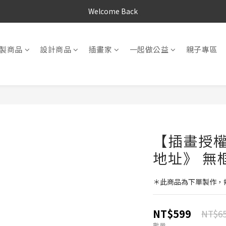
Welcome Back
製商品
設計商品
插畫家
一起做公益
親子專區
【插畫授
地址》 無框
＊此商品為下單製作，需
NT$599
NT$6
數量