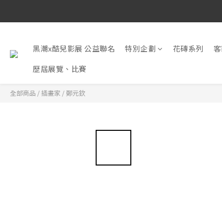
黑潮x酷兒影展 公益聯名
特別企劃
花磚系列
客
歷屆展覽、比賽
全部商品
/
插畫家
/
鄭元欽