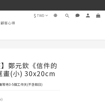
$
TWD
顧客心得
權】鄭元欽《信件的
畫(小) 30x20cm
等待3-5個工作天(不含假日)
50