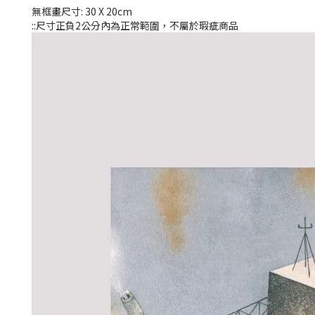
無框畫尺寸: 30 X 20cm
::尺寸正負2公分內為正常範圍，不屬於瑕疵商品