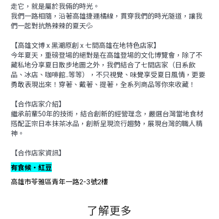
走它，就是屬於我倆的時光。
我們一路相隨，沿著高雄捷運橘線，貫穿我們的時光隧道，讓我
們一起對抗熱辣辣的夏天💦
【高雄文博 x 黑潮原創 x 七間高雄在地特色店家】
今年夏天，重磅登場的絕對是在高雄登場的文化博覽會，除了不
藏私地分享夏日散步地圖之外，我們結合了七間店家（日系飲
品、冰店、咖啡館..等等），不只視覺、味覺享受夏日風情，更要
勇敢表現出來！穿著、戴著、提著，全系列商品等你來收藏！
【合作店家介紹】
繼承前輩50年的技術，結合創新的經營理念，嚴選台灣當地食材
搭配正宗日本抹茶冰品，創新呈現流行趨勢，展現台灣的職人精
神。
【合作店家資訊】
有食候・紅豆
高雄市苓雅區青年一路
號
樓
2-3
2
了解更多