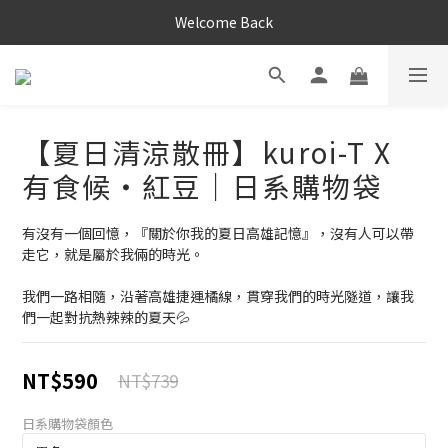
Welcome Back
【夏日清涼散冊】kuroi-T X
有食候・紅豆｜日系購物袋
有沒有一個回憶，『關於你我的夏日高雄記憶』，沒有人可以帶
走它，就是屬於我倆的時光。
我們一路相隨，沿著高雄捷運橘線，貫穿我們的時光隧道，讓我
們一起對抗熱辣辣的夏天💦
NT$590
NT$739
日系購物袋顏色