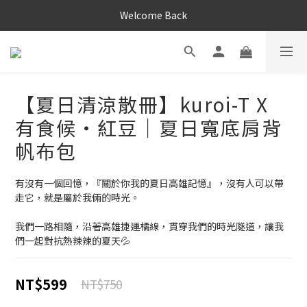
Welcome Back
【夏日清涼散冊】kuroi-T X
有食候・紅豆｜夏日寬底肩背
帆布包
有沒有一個回憶，『關於你我的夏日高雄記憶』，沒有人可以帶
走它，就是屬於我倆的時光。
我們一路相隨，沿著高雄捷運橘線，貫穿我們的時光隧道，讓我
們一起對抗熱辣辣的夏天💦
NT$599
NT$750