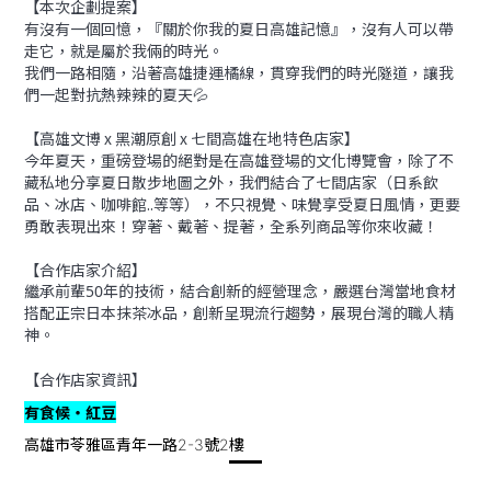
【本次企劃提案】
有沒有一個回憶，『關於你我的夏日高雄記憶』，沒有人可以帶
走它，就是屬於我倆的時光。
我們一路相隨，沿著高雄捷運橘線，貫穿我們的時光隧道，讓我
們一起對抗熱辣辣的夏天💦
【高雄文博 x 黑潮原創 x 七間高雄在地特色店家】
今年夏天，重磅登場的絕對是在高雄登場的文化博覽會，除了不
藏私地分享夏日散步地圖之外，我們結合了七間店家（日系飲
品、冰店、咖啡館..等等），不只視覺、味覺享受夏日風情，更要
勇敢表現出來！穿著、戴著、提著，全系列商品等你來收藏！
【合作店家介紹】
繼承前輩50年的技術，結合創新的經營理念，嚴選台灣當地食材
搭配正宗日本抹茶冰品，創新呈現流行趨勢，展現台灣的職人精
神。
【合作店家資訊】
有食候・紅豆
高雄市苓雅區青年一路
號
樓
2-3
2