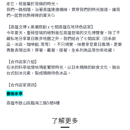
走它，就是屬於我倆的時光。
我們一路相隨，沿著高雄捷運橘線，貫穿我們的時光隧道，讓我
們一起對抗熱辣辣的夏天💦
【高雄文博 x 黑潮原創 x 七間高雄在地特色店家】
今年夏天，重磅登場的絕對是在高雄登場的文化博覽會，除了不
藏私地分享夏日散步地圖之外，我們結合了七間店家（日系飲
品、冰店、咖啡館..等等），不只視覺、味覺享受夏日風情，更要
勇敢表現出來！穿著、戴著、提著，全系列商品等你來收藏！
【合作店家介紹】
在冰的料亭追憶哈瑪星繁榮時光，以日本精緻的飲食文化，
融合
台式刨冰元素，製成精緻特色冰品。
【合作店家資訊】
春田氷亭
高雄市鼓山區臨海三路5號4樓
了解更多