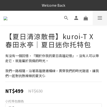
Welcome Back
【夏日清涼散冊】kuroi-T X
春田氷亭｜夏日迷你托特包
有沒有一個回憶，『關於你我的夏日高雄記憶』，沒有人可以帶
走它，就是屬於我倆的時光。
我們一路相隨，沿著高雄捷運橘線，貫穿我們的時光隧道，讓我
們一起對抗熱辣辣的夏天💦
NT$499
NT$630
小托特包顏色