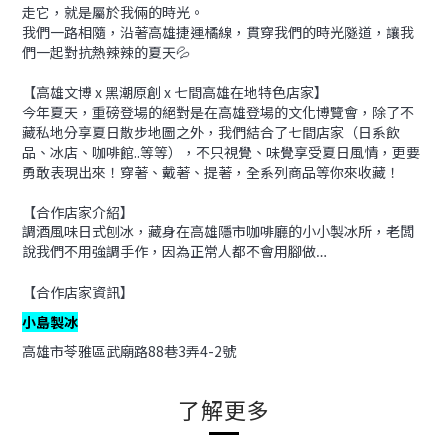
走它，就是屬於我倆的時光。
我們一路相隨，沿著高雄捷運橘線，貫穿我們的時光隧道，讓我
們一起對抗熱辣辣的夏天💦
【高雄文博 x 黑潮原創 x 七間高雄在地特色店家】
今年夏天，重磅登場的絕對是在高雄登場的文化博覽會，除了不
藏私地分享夏日散步地圖之外，我們結合了七間店家（日系飲
品、冰店、咖啡館..等等），不只視覺、味覺享受夏日風情，更要
勇敢表現出來！穿著、戴著、提著，全系列商品等你來收藏！
【合作店家介紹】
調酒風味日式刨冰，藏身在高雄隱市咖啡廳的小小製冰所，
老闆
說我們不用強調手作，因為正常人都不會用腳做…
【合作店家資訊】
小島製冰
高雄市苓雅區武廟路88巷3弄4-2號
了解更多