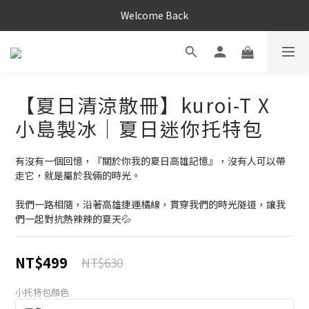
Welcome Back
【夏日清涼散冊】kuroi-T X
小島製冰｜夏日迷你托特包
有沒有一個回憶，『關於你我的夏日高雄記憶』，沒有人可以帶
走它，就是屬於我倆的時光。
我們一路相隨，沿著高雄捷運橘線，貫穿我們的時光隧道，讓我
們一起對抗熱辣辣的夏天💦
NT$499
NT$630
小托特包顏色