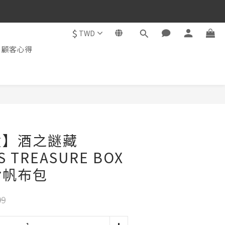
$
TWD
顧客心得
盒】酒之謎藏
S TREASURE BOX
背帆布包
99