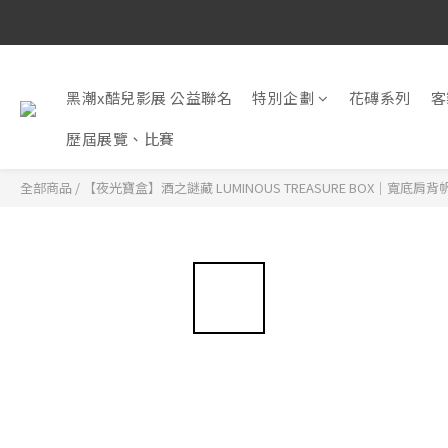
黑潮x酷兒影展 公益聯名
特別企劃
花磚系列
客
歷屆展覽、比賽
全部商品
/
【夜光寶盒】酒之謎藏 LUMINOUS TREASURE BOX｜寬底肩