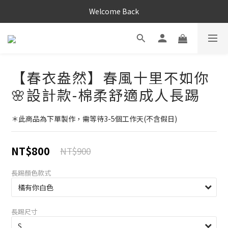
Welcome Back
【春衣盎然】春風十里不如你
🌸設計款-棉柔舒適成人長踢
＊此商品為下單製作，需等待3-5個工作天(不含假日)
NT$800
NT$900
長踢顏色款式
長踢尺寸