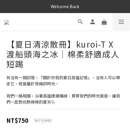
Welcome Back
【夏日清涼散冊】kuroi-T X
渡船頭海之冰｜棉柔舒適成人
短踢
有沒有一個回憶，『關於你我的夏日高雄記憶』，沒有人可以帶
走它，就是屬於我倆的時光。
我們一路相隨，沿著高雄捷運橘線，貫穿我們的時光隧道，讓我
們一起對抗熱辣辣的夏天💦
NT$750
NT$940