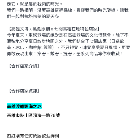
走它，就是屬於我倆的時光。
我們一路相隨，沿著高雄捷運橘線，貫穿我們的時光隧道，讓我
們一起對抗熱辣辣的夏天💦
【高雄文博 x 黑潮原創 x 七間高雄在地特色店家】
今年夏天，重磅登場的絕對是在高雄登場的文化博覽會，除了不
藏私地分享夏日散步地圖之外，我們結合了七間店家（日系飲
品、冰店、咖啡館..等等），不只視覺、味覺享受夏日風情，更要
勇敢表現出來！穿著、戴著、提著，全系列商品等你來收藏！
【合作店家介紹】
【合作店家資訊】
高雄渡船頭海之冰
高雄市鼓山區濱海一路
號
76
如訂購有任何問題歡迎詢問