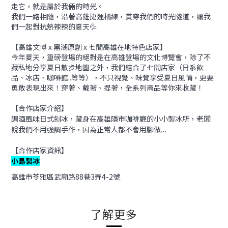
走它，就是屬於我倆的時光。
我們一路相隨，沿著高雄捷運橘線，貫穿我們的時光隧道，讓我
們一起對抗熱辣辣的夏天💦
【高雄文博 x 黑潮原創 x 七間高雄在地特色店家】
今年夏天，重磅登場的絕對是在高雄登場的文化博覽會，除了不
藏私地分享夏日散步地圖之外，我們結合了七間店家（日系飲
品、冰店、咖啡館..等等），不只視覺、味覺享受夏日風情，更要
勇敢表現出來！穿著、戴著、提著，全系列商品等你來收藏！
【合作店家介紹】
調酒風味日式刨冰，藏身在高雄隱市咖啡廳的小小製冰所，
老闆
說我們不用強調手作，因為正常人都不會用腳做…
【合作店家資訊】
小島製冰
高雄市苓雅區武廟路88巷3弄4-2號
了解更多