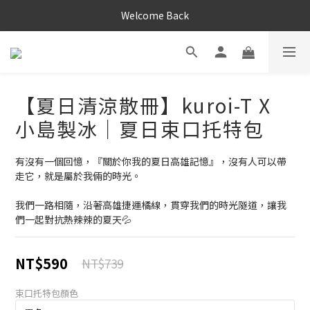
Welcome Back
【夏日清涼散冊】kuroi-T X
小島製冰｜夏日束口托特包
有沒有一個回憶，『關於你我的夏日高雄記憶』，沒有人可以帶
走它，就是屬於我倆的時光。
我們一路相隨，沿著高雄捷運橘線，貫穿我們的時光隧道，讓我
們一起對抗熱辣辣的夏天💦
NT$590
NT$739
束口托特包顏色