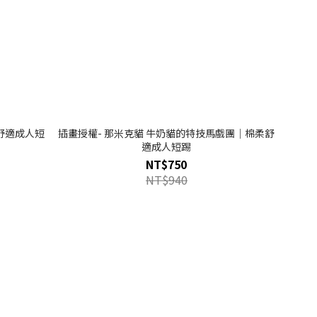
舒適成人短
插畫授權- 那米克貓 牛奶貓的特技馬戲團｜棉柔舒
適成人短踢
NT$750
NT$940