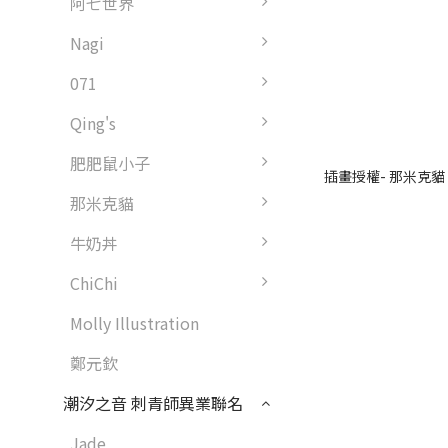
阿七世界
Nagi
071
Qing's
肥肥鼠小子
插畫授權- 那米克貓 
那米克貓
牛奶丼
ChiChi
Molly Illustration
鄭元欽
潮汐之音 刺青師異業聯名
Jade