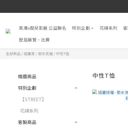
黑潮x酷兒影展 公益聯名
特別企劃
花磚系列
客
歷屆展覽、比賽
全部商品
/
插畫家
/
那米克貓
/
中性T恤
中性T恤
精選商品
特別企劃
【STREET】
花磚系列
客製商品